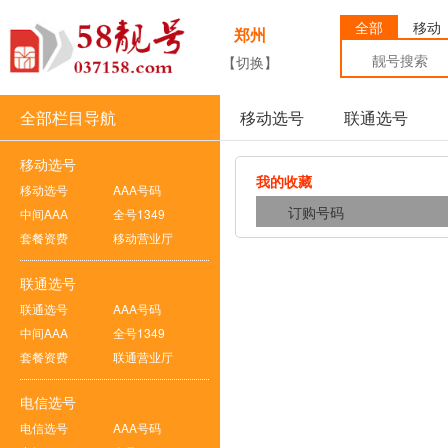
全部
移动
郑州
【切换】
全部栏目导航
移动选号
联通选号
移动选号
我的收藏
移动选号
AAA号码
订购号码
中间AAA
全号1349
套餐资费
移动营业厅
联通选号
联通选号
AAA号码
中间AAA
全号1349
套餐资费
联通营业厅
电信选号
电信选号
AAA号码