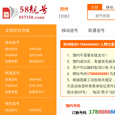
全部
移动
郑州
【切换】
全部栏目导航
移动选号
联通选号
移动选号
郑州移动17886666661入网注
移动选号
AAA号码
1、预约不需要在线支付！
中间AAA
全号1349
2、预约成功后，客服首先核
套餐资费
移动营业厅
3、用户可以随时取消订单,不
联通选号
4、网站号码
17886666661
为
联通选号
AAA号码
5、根据国家工信部相关规定
中间AAA
全号1349
片及在收货时查看身份证原件
套餐资费
联通营业厅
部令第25号）、
电话“黑卡”
电信选号
预约号码
电信选号
AAA号码
178
8666
6
订购号码