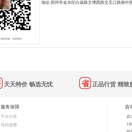
地址:郑州市金水区白庙路文博西路交叉口路南中
天天特价 畅选无忧
正品行货 精致
服务保障
咨
平台公告
咨
18
号码资费
想