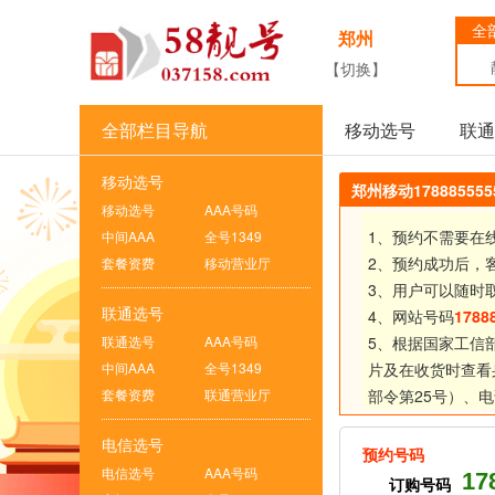
全
郑州
【切换】
全部栏目导航
移动选号
联通
移动选号
郑州移动1788855
移动选号
AAA号码
1、预约不需要在
中间AAA
全号1349
2、预约成功后，
套餐资费
移动营业厅
3、用户可以随时
联通选号
4、网站号码
1788
联通选号
AAA号码
5、根据国家工信
中间AAA
全号1349
片及在收货时查看
套餐资费
联通营业厅
部令第25号）、
电
电信选号
预约号码
电信选号
AAA号码
17
订购号码