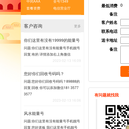
中间AAA
全号1349
0
最低消费
套餐资费
电信营业厅
备注
客户姓名
客户咨询
更多
联系电话
你们这里有没有19999的能量号
送卡地址
问题:你们这里有没有能量号手机靓号
备注
回复:有的 详情添加右上角微信
2023-02-13 16:09
您好你们回收号码吗？
问题:您好你们回收号码吗？89888的
回复:回收 你可以添加微信181 3577
3577
有问题就找我
2023-02-13 16:06
风水能量号
问题:你们这里有没有能量号手机靓号
回复:您好老板 我们这里有手机靓号