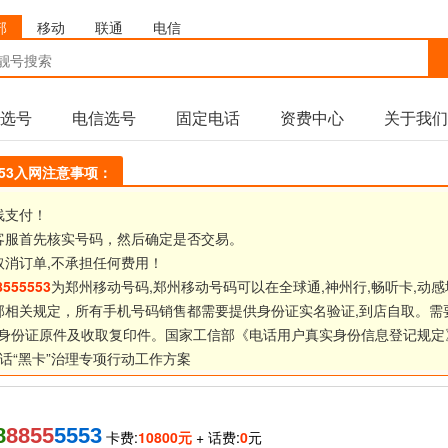
部
移动
联通
电信
选号
电信选号
固定电话
资费中心
关于我们
5553入网注意事项：
线支付！
客服首先核实号码，然后确定是否交易。
取消订单,不承担任何费用！
8555553
为郑州移动号码,郑州移动号码可以在全球通,神州行,畅听卡,动感
部相关规定，所有手机号码销售都需要提供身份证实名验证,到店自取。需
身份证原件及收取复印件。国家工信部《
电话用户真实身份信息登记规定
话“黑卡”治理专项行动工作方案
8
8855
5553
卡费:
10800元
+ 话费:
0
元