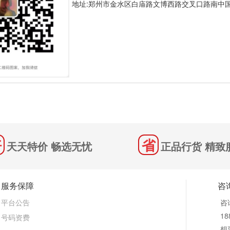
地址:郑州市金水区白庙路文博西路交叉口路南中
天天特价 畅选无忧
正品行货 精致
服务保障
咨
平台公告
咨
18
号码资费
想