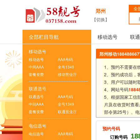
全
郑州
【切换】
全部栏目导航
移动选号
联通
移动选号
郑州移动1884886
移动选号
AAA号码
1、预约不需要在
中间AAA
全号1349
2、预约成功后，
套餐资费
移动营业厅
3、用户可以随时
联通选号
4、网站号码
1884
联通选号
AAA号码
5、根据国家工信
中间AAA
全号1349
片及在收货时查看
套餐资费
联通营业厅
部令第25号）、
电
电信选号
预约号码
电信选号
AAA号码
18
订购号码