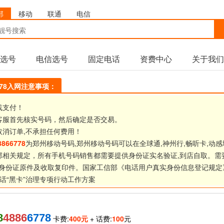
部
移动
联通
电信
选号
电信选号
固定电话
资费中心
关于我们
6778入网注意事项：
线支付！
客服首先核实号码，然后确定是否交易。
取消订单,不承担任何费用！
8866778
为郑州移动号码,郑州移动号码可以在全球通,神州行,畅听卡,动感
部相关规定，所有手机号码销售都需要提供身份证实名验证,到店自取。需
身份证原件及收取复印件。国家工信部《
电话用户真实身份信息登记规定
话“黑卡”治理专项行动工作方案
8
4886
6778
卡费:
400元
+ 话费:
100
元