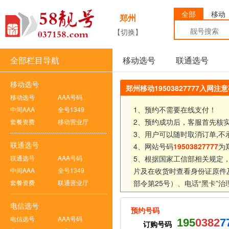
全部
移动
郑州
【切换】
全部栏目导航
移动选号
联通选号
移动选号
郑州移动19503827777入网注
移动选号
AAA号码
1、预约不需要在线支付！
中间AAA
全号1349
2、预约成功后，客服首先核
套餐资费
移动营业厅
3、用户可以随时取消订单,不
联通选号
4、网站号码
19503827777
为
联通选号
AAA号码
5、根据国家工信部相关规定
中间AAA
全号1349
片及在收货时查看身份证原件
套餐资费
联通营业厅
部令第25号）、
电话“黑卡”
电信选号
预约号码
电信选号
AAA号码
195
0382
7
订购号码