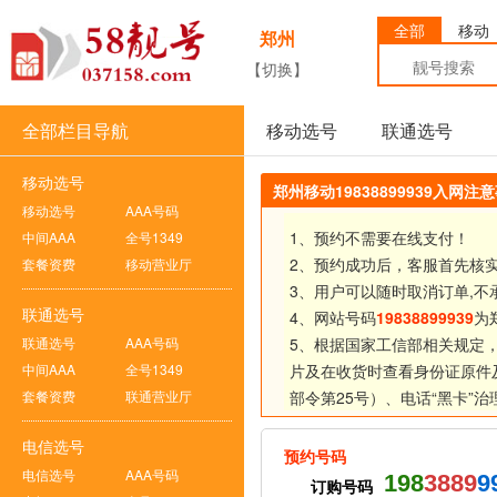
全部
移动
郑州
【切换】
全部栏目导航
移动选号
联通选号
移动选号
郑州移动19838899939入网注
移动选号
AAA号码
1、预约不需要在线支付！
中间AAA
全号1349
2、预约成功后，客服首先核
套餐资费
移动营业厅
3、用户可以随时取消订单,不
联通选号
4、网站号码
19838899939
为
联通选号
AAA号码
5、根据国家工信部相关规定
中间AAA
全号1349
片及在收货时查看身份证原件
套餐资费
联通营业厅
部令第25号）、
电话“黑卡”
电信选号
预约号码
电信选号
AAA号码
198
3889
9
订购号码