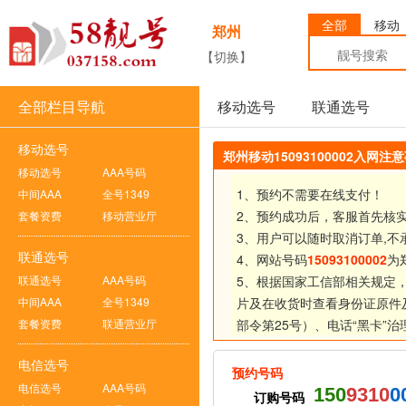
全部
移动
郑州
【切换】
全部栏目导航
移动选号
联通选号
移动选号
郑州移动15093100002入网注
移动选号
AAA号码
1、预约不需要在线支付！
中间AAA
全号1349
2、预约成功后，客服首先核
套餐资费
移动营业厅
3、用户可以随时取消订单,不
联通选号
4、网站号码
15093100002
为
联通选号
AAA号码
5、根据国家工信部相关规定
中间AAA
全号1349
片及在收货时查看身份证原件
套餐资费
联通营业厅
部令第25号）、
电话“黑卡”
电信选号
预约号码
电信选号
AAA号码
150
9310
0
订购号码