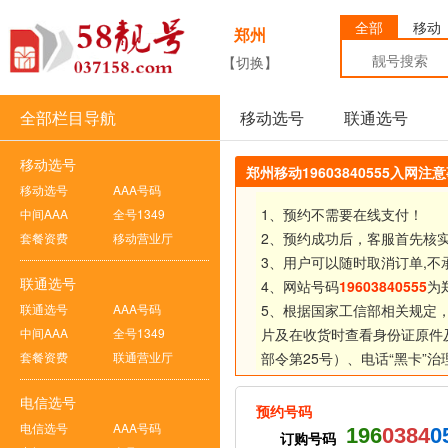
全部
移动
郑州
【切换】
全部栏目导航
移动选号
联通选号
移动选号
郑州移动19603840555入网注
移动选号
AAA号码
1、预约不需要在线支付！
中间AAA
全号1349
2、预约成功后，客服首先核
套餐资费
移动营业厅
3、用户可以随时取消订单,不
联通选号
4、网站号码
19603840555
为
联通选号
AAA号码
5、根据国家工信部相关规定
中间AAA
全号1349
片及在收货时查看身份证原件
套餐资费
联通营业厅
部令第25号）、
电话“黑卡”
电信选号
预约号码
电信选号
AAA号码
196
0384
0
订购号码