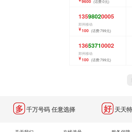
9600
(话费:0元)
135
9802
0005
郑州移动
100
(话费:799元)
136
5371
0002
郑州移动
100
(话费:799元)
千万号码 任意选择
天天特
关于我们
在线选号
服务保障