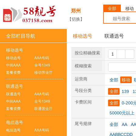
全部
移动
郑州
【切换】
全部栏目导航
移动选号
联通选号
移动选号
按位精确搜索
移动选号
AAA号码
中间AAA
全号1349
模糊搜索
套餐资费
移动营业厅
运营商
全部
移动
联通选号
号段分类
全部
139
1
联通选号
AAA号码
中间AAA
全号1349
卡费区间
全部
0-200
套餐资费
联通营业厅
50000元以上
电信选号
尾号规律
全部
AA
A
电信选号
AAA号码
AABBCCDD