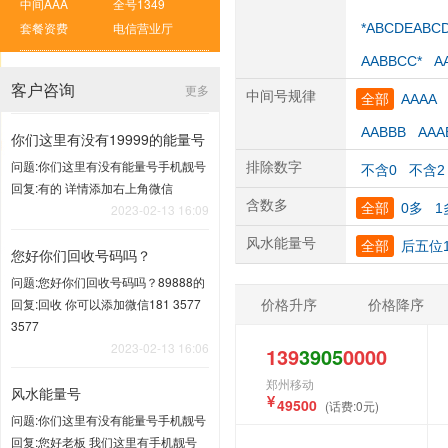
中间AAA
全号1349
套餐资费
电信营业厅
*ABCDEABC
AABBCC*
A
客户咨询
更多
中间号规律
全部
AAAA
AABBB
AAA
你们这里有没有19999的能量号
问题:你们这里有没有能量号手机靓号
排除数字
不含0
不含2
回复:有的 详情添加右上角微信
含数多
全部
0多
1
2023-02-13 16:09
风水能量号
全部
后五位1
您好你们回收号码吗？
问题:您好你们回收号码吗？89888的
价格升序
价格降序
回复:回收 你可以添加微信181 3577
3577
2023-02-13 16:06
139
3905
0000
郑州移动
风水能量号
49500
(话费:0元)
问题:你们这里有没有能量号手机靓号
回复:您好老板 我们这里有手机靓号