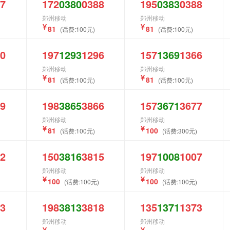
7
172
0380
0388
195
0383
0388
郑州移动
郑州移动
81
81
(话费:100元)
(话费:100元)
0
197
1293
1296
157
1369
1366
郑州移动
郑州移动
81
81
(话费:100元)
(话费:100元)
9
198
3865
3866
157
3671
3677
郑州移动
郑州移动
81
100
(话费:100元)
(话费:300元)
2
150
3816
3815
197
1008
1007
郑州移动
郑州移动
100
100
(话费:100元)
(话费:100元)
3
198
3813
3818
135
1371
1373
郑州移动
郑州移动