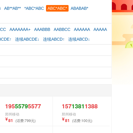
B
AB**AB**
*ABC*ABC
ABC*ABC*
ABABAB*
CCC
AAAAAAA+
AAABBB
AABBCC
AAAAAA
AAAAA
CDE↑
连续ABCDE↓
连续ABCD↑
连续ABCD↓
195
5579
5577
157
1381
1388
郑州移动
郑州移动
81
81
(话费:799元)
(话费:100元)