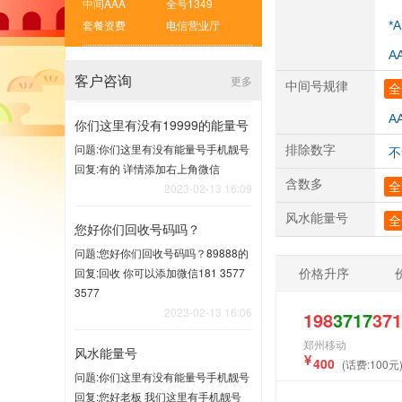
中间AAA
全号1349
套餐资费
电信营业厅
*
A
客户咨询
更多
中间号规律
全
A
你们这里有没有19999的能量号
问题:你们这里有没有能量号手机靓号
排除数字
不
回复:有的 详情添加右上角微信
含数多
全
2023-02-13 16:09
风水能量号
全
您好你们回收号码吗？
问题:您好你们回收号码吗？89888的
价格升序
回复:回收 你可以添加微信181 3577
3577
2023-02-13 16:06
198
3717
371
郑州移动
风水能量号
400
(话费:100元
问题:你们这里有没有能量号手机靓号
回复:您好老板 我们这里有手机靓号