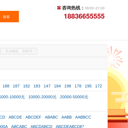
咨询热线：
09:00~21:00
18836655555
注：无法确定，则留空！
188
187
182
183
147
184
198
178
195
172
5000-10000元
10000-20000元
20000-50000元
CD
ABCDE
ABCDEF
ABABC
AABB
AABBCC
000A
ABCABC
ABCDABCD
ABCDEABCDE*