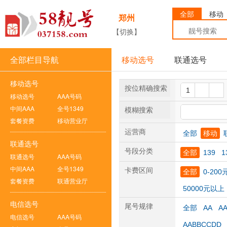
全部
移动
郑州
【切换】
全部栏目导航
移动选号
联通选号
移动选号
按位精确搜索
移动选号
AAA号码
中间AAA
全号1349
模糊搜索
套餐资费
移动营业厅
运营商
全部
移动
联通选号
号段分类
全部
139
1
联通选号
AAA号码
中间AAA
全号1349
卡费区间
全部
0-200
套餐资费
联通营业厅
50000元以上
电信选号
尾号规律
全部
AA
A
电信选号
AAA号码
AABBCCDD