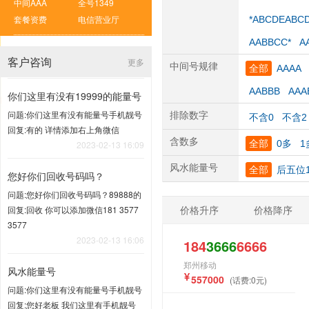
中间AAA
全号1349
套餐资费
电信营业厅
*ABCDEABC
AABBCC*
A
客户咨询
更多
中间号规律
全部
AAAA
AABBB
AAA
你们这里有没有19999的能量号
问题:你们这里有没有能量号手机靓号
排除数字
不含0
不含2
回复:有的 详情添加右上角微信
含数多
全部
0多
1
2023-02-13 16:09
风水能量号
全部
后五位1
您好你们回收号码吗？
问题:您好你们回收号码吗？89888的
价格升序
价格降序
回复:回收 你可以添加微信181 3577
3577
2023-02-13 16:06
184
3666
6666
郑州移动
风水能量号
557000
(话费:0元)
问题:你们这里有没有能量号手机靓号
回复:您好老板 我们这里有手机靓号