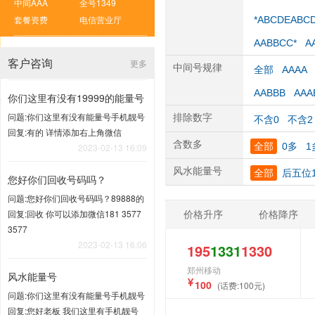
中间AAA
全号1349
套餐资费
电信营业厅
*ABCDEABC
AABBCC*
A
客户咨询
更多
中间号规律
全部
AAAA
AABBB
AAA
你们这里有没有19999的能量号
问题:你们这里有没有能量号手机靓号
排除数字
不含0
不含2
回复:有的 详情添加右上角微信
含数多
全部
0多
1
2023-02-13 16:09
风水能量号
全部
后五位1
您好你们回收号码吗？
问题:您好你们回收号码吗？89888的
价格升序
价格降序
回复:回收 你可以添加微信181 3577
3577
2023-02-13 16:06
195
1331
1330
郑州移动
风水能量号
100
(话费:100元)
问题:你们这里有没有能量号手机靓号
回复:您好老板 我们这里有手机靓号