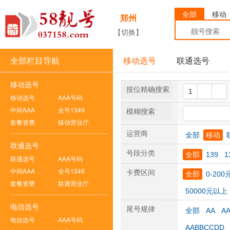
全部
移动
郑州
【切换】
全部栏目导航
移动选号
联通选号
移动选号
按位精确搜索
移动选号
AAA号码
中间AAA
全号1349
模糊搜索
套餐资费
移动营业厅
运营商
全部
移动
联通选号
号段分类
全部
139
1
联通选号
AAA号码
中间AAA
全号1349
卡费区间
全部
0-200
套餐资费
联通营业厅
50000元以上
电信选号
尾号规律
全部
AA
A
电信选号
AAA号码
AABBCCDD