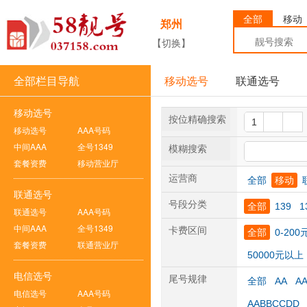
全部
移动
郑州
【切换】
全部栏目导航
移动选号
联通选号
移动选号
按位精确搜索
移动选号
AAA号码
中间AAA
全号1349
模糊搜索
套餐资费
移动营业厅
运营商
全部
移动
联通选号
号段分类
全部
139
1
联通选号
AAA号码
中间AAA
全号1349
卡费区间
全部
0-200
套餐资费
联通营业厅
50000元以上
电信选号
尾号规律
全部
AA
A
电信选号
AAA号码
AABBCCDD