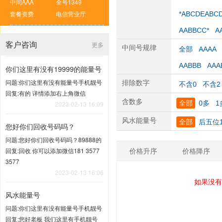
中间AAA
全号1349
套餐资费
电信营业厅
*ABCDEABC
AABBCC*
A
客户咨询
更多
中间号规律
全部
AAAA
AABBB
AAA
你们这里有没有19999的能量号
问题:你们这里有没有能量号手机靓号
排除数字
不含0
不含2
回复:有的 详情添加右上角微信
含数多
全部
0多
1
2023-02-13 16:09
风水能量号
全部
后五位1
您好你们回收号码吗？
问题:您好你们回收号码吗？89888的
价格升序
价格降序
回复:回收 你可以添加微信181 3577
3577
2023-02-13 16:06
如果没有
风水能量号
问题:你们这里有没有能量号手机靓号
回复:您好老板 我们这里有手机靓号