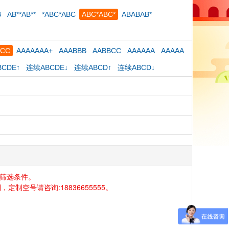
B
AB**AB**
*ABC*ABC
ABC*ABC*
ABABAB*
CCC
AAAAAAA+
AAABBB
AABBCC
AAAAAA
AAAAA
CDE↑
连续ABCDE↓
连续ABCD↑
连续ABCD↓
筛选条件。
空号请咨询:18836655555。