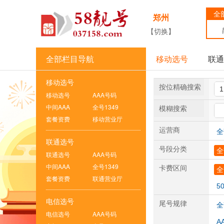
全
郑州
【切换】
全部栏目导航
移动选号
联通
移动选号
按位精确搜索
移动选号
AAA号码
中间AAA
全号1349
模糊搜索
套餐资费
移动营业厅
运营商
全
联通选号
号段分类
全
联通选号
AAA号码
中间AAA
全号1349
卡费区间
全
套餐资费
联通营业厅
5
电信选号
尾号规律
全
电信选号
AAA号码
A