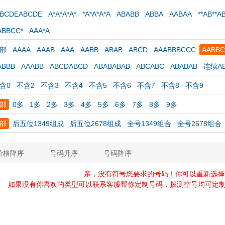
ABCDEABCDE
A*A*A*A*
*A*A*A*A
ABABB
ABBA
AABAA
**AB**A
ABBCC*
AAA*A
部
AAAA
AAAB
AAA
AABB
ABAB
ABCD
AAABBBCCC
AABB
ABBB
AAABB
ABCDABCD
ABABABAB
ABCABC
ABABAB
连续AB
含0
不含2
不含3
不含4
不含5
不含6
不含7
不含8
不含9
部
0多
1多
2多
3多
4多
5多
6多
7多
8多
9多
部
后五位1349组成
后五位2678组成
全号1349组合
全号2678组合
价格降序
号码升序
号码降序
亲，没有符号您要求的号码！你可以重新选择
如果没有你喜欢的类型可以联系客服帮你定制号码，拨测空号均可定制，定制