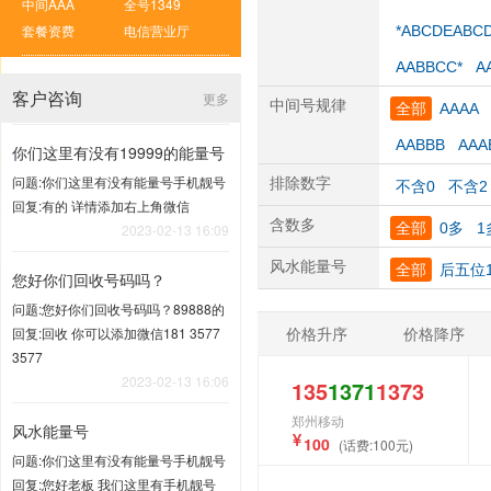
中间AAA
全号1349
套餐资费
电信营业厅
*ABCDEABC
AABBCC*
A
客户咨询
更多
中间号规律
全部
AAAA
AABBB
AAA
你们这里有没有19999的能量号
问题:你们这里有没有能量号手机靓号
排除数字
不含0
不含2
回复:有的 详情添加右上角微信
含数多
全部
0多
1
2023-02-13 16:09
风水能量号
全部
后五位1
您好你们回收号码吗？
问题:您好你们回收号码吗？89888的
价格升序
价格降序
回复:回收 你可以添加微信181 3577
3577
2023-02-13 16:06
135
1371
1373
郑州移动
风水能量号
100
(话费:100元)
问题:你们这里有没有能量号手机靓号
回复:您好老板 我们这里有手机靓号