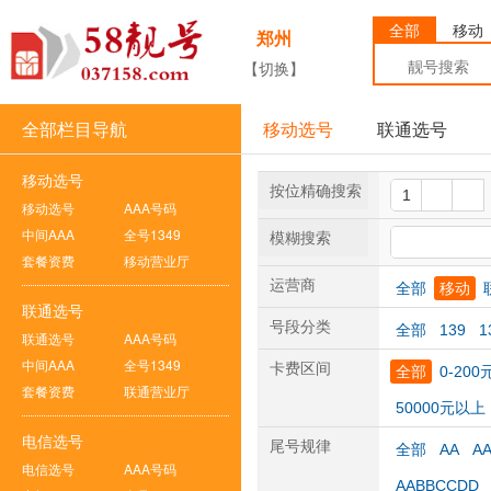
全部
移动
郑州
【切换】
全部栏目导航
移动选号
联通选号
移动选号
按位精确搜索
移动选号
AAA号码
中间AAA
全号1349
模糊搜索
套餐资费
移动营业厅
运营商
全部
移动
联通选号
号段分类
全部
139
1
联通选号
AAA号码
中间AAA
全号1349
卡费区间
全部
0-200
套餐资费
联通营业厅
50000元以上
电信选号
尾号规律
全部
AA
A
电信选号
AAA号码
AABBCCDD