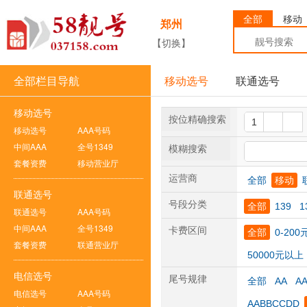
全部
移动
郑州
【切换】
全部栏目导航
移动选号
联通选号
移动选号
按位精确搜索
移动选号
AAA号码
中间AAA
全号1349
模糊搜索
套餐资费
移动营业厅
运营商
全部
移动
联通选号
号段分类
全部
139
1
联通选号
AAA号码
中间AAA
全号1349
卡费区间
全部
0-200
套餐资费
联通营业厅
50000元以上
电信选号
尾号规律
全部
AA
A
电信选号
AAA号码
AABBCCDD