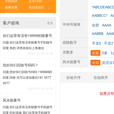
中间AAA
全号1349
套餐资费
电信营业厅
*ABCDEABC
AABBCC*
A
客户咨询
更多
中间号规律
全部
AAAA
AABBB
AAA
你们这里有没有19999的能量号
问题:你们这里有没有能量号手机靓号
排除数字
不含0
不含2
回复:有的 详情添加右上角微信
含数多
全部
0多
1
2023-02-13 16:09
风水能量号
全部
后五位1
您好你们回收号码吗？
问题:您好你们回收号码吗？89888的
价格升序
价格降序
回复:回收 你可以添加微信181 3577
3577
2023-02-13 16:06
如果没有
风水能量号
问题:你们这里有没有能量号手机靓号
回复:您好老板 我们这里有手机靓号