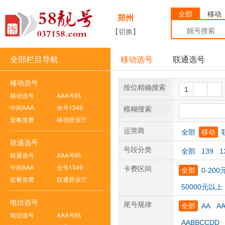
全部
移动
郑州
【切换】
全部栏目导航
移动选号
联通选号
移动选号
按位精确搜索
移动选号
AAA号码
中间AAA
全号1349
模糊搜索
套餐资费
移动营业厅
运营商
全部
移动
联通选号
号段分类
全部
139
1
联通选号
AAA号码
中间AAA
全号1349
卡费区间
全部
0-200
套餐资费
联通营业厅
50000元以上
电信选号
尾号规律
全部
AA
A
电信选号
AAA号码
AABBCCDD