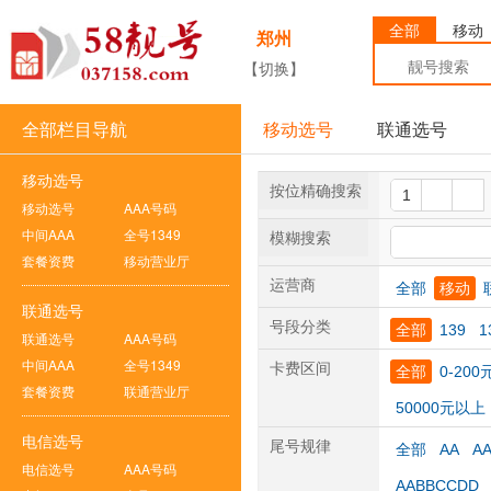
全部
移动
郑州
【切换】
全部栏目导航
移动选号
联通选号
移动选号
按位精确搜索
移动选号
AAA号码
中间AAA
全号1349
模糊搜索
套餐资费
移动营业厅
运营商
全部
移动
联通选号
号段分类
全部
139
1
联通选号
AAA号码
中间AAA
全号1349
卡费区间
全部
0-200
套餐资费
联通营业厅
50000元以上
电信选号
尾号规律
全部
AA
A
电信选号
AAA号码
AABBCCDD