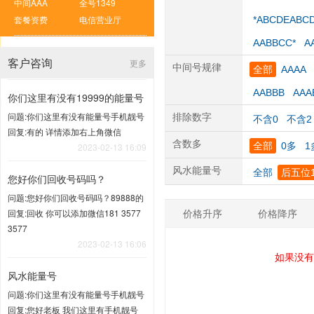
中间AAA
全号1349
套餐资费
电信营业厅
*ABCDEABC
AABBCC*
A
客户咨询
更多
中间号规律
全部
AAAA
AABBB
AAA
你们这里有没有19999的能量号
问题:你们这里有没有能量号手机靓号
排除数字
不含0
不含2
回复:有的 详情添加右上角微信
含数多
全部
0多
1
2023-02-13 16:09
风水能量号
全部
后五位1
您好你们回收号码吗？
问题:您好你们回收号码吗？89888的
价格升序
价格降序
回复:回收 你可以添加微信181 3577
3577
2023-02-13 16:06
如果没有
风水能量号
问题:你们这里有没有能量号手机靓号
回复:您好老板 我们这里有手机靓号