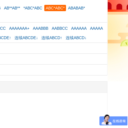
B
AB**AB**
*ABC*ABC
ABC*ABC*
ABABAB*
CCC
AAAAAAA+
AAABBB
AABBCC
AAAAAA
AAAAA
CDE↑
连续ABCDE↓
连续ABCD↑
连续ABCD↓