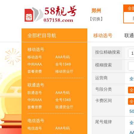
全
郑州
【切换】
全部栏目导航
移动选号
联通
移动选号
按位精确搜索
移动选号
AAA号码
中间AAA
全号1349
模糊搜索
套餐资费
移动营业厅
运营商
全
联通选号
号段分类
全
联通选号
AAA号码
中间AAA
全号1349
卡费区间
全
套餐资费
联通营业厅
5
电信选号
尾号规律
全
电信选号
AAA号码
A