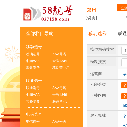
全
郑州
【切换】
全部栏目导航
移动选号
联通
移动选号
按位精确搜索
移动选号
AAA号码
中间AAA
全号1349
模糊搜索
套餐资费
移动营业厅
运营商
全
联通选号
号段分类
全
联通选号
AAA号码
中间AAA
全号1349
卡费区间
全
套餐资费
联通营业厅
5
电信选号
尾号规律
全
电信选号
AAA号码
A