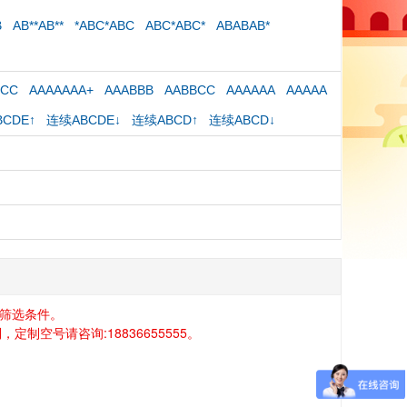
B
AB**AB**
*ABC*ABC
ABC*ABC*
ABABAB*
CCC
AAAAAAA+
AAABBB
AABBCC
AAAAAA
AAAAA
CDE↑
连续ABCDE↓
连续ABCD↑
连续ABCD↓
筛选条件。
空号请咨询:18836655555。