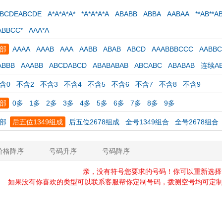
ABCDEABCDE
A*A*A*A*
*A*A*A*A
ABABB
ABBA
AABAA
**AB**A
ABBCC*
AAA*A
部
AAAA
AAAB
AAA
AABB
ABAB
ABCD
AAABBBCCC
AABB
ABBB
AAABB
ABCDABCD
ABABABAB
ABCABC
ABABAB
连续AB
含0
不含2
不含3
不含4
不含5
不含6
不含7
不含8
不含9
部
0多
1多
2多
3多
4多
5多
6多
7多
8多
9多
部
后五位1349组成
后五位2678组成
全号1349组合
全号2678组合
价格降序
号码升序
号码降序
亲，没有符号您要求的号码！你可以重新选择
如果没有你喜欢的类型可以联系客服帮你定制号码，拨测空号均可定制，定制