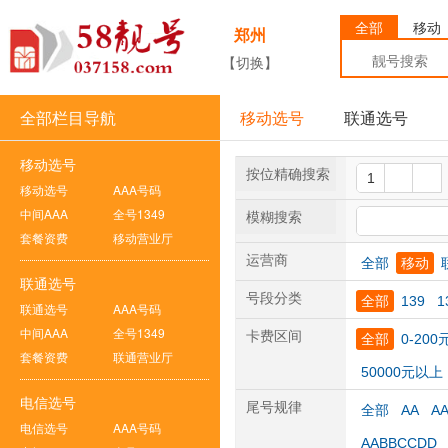
全部
移动
郑州
【切换】
全部栏目导航
移动选号
联通选号
移动选号
按位精确搜索
移动选号
AAA号码
中间AAA
全号1349
模糊搜索
套餐资费
移动营业厅
运营商
全部
移动
联通选号
号段分类
全部
139
1
联通选号
AAA号码
中间AAA
全号1349
卡费区间
全部
0-200
套餐资费
联通营业厅
50000元以上
电信选号
尾号规律
全部
AA
A
电信选号
AAA号码
AABBCCDD