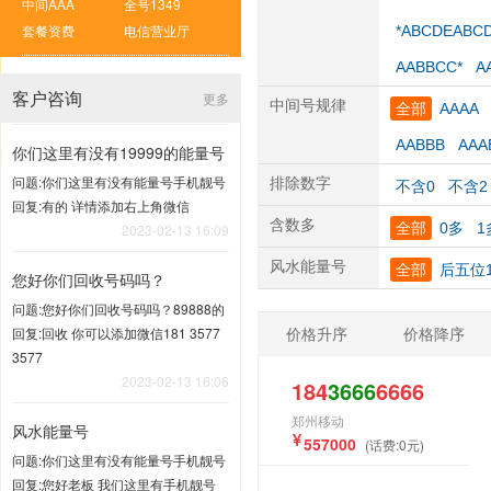
中间AAA
全号1349
套餐资费
电信营业厅
*ABCDEABC
AABBCC*
A
客户咨询
更多
中间号规律
全部
AAAA
AABBB
AAA
你们这里有没有19999的能量号
问题:你们这里有没有能量号手机靓号
排除数字
不含0
不含2
回复:有的 详情添加右上角微信
含数多
全部
0多
1
2023-02-13 16:09
风水能量号
全部
后五位1
您好你们回收号码吗？
问题:您好你们回收号码吗？89888的
价格升序
价格降序
回复:回收 你可以添加微信181 3577
3577
2023-02-13 16:06
184
3666
6666
郑州移动
风水能量号
557000
(话费:0元)
问题:你们这里有没有能量号手机靓号
回复:您好老板 我们这里有手机靓号