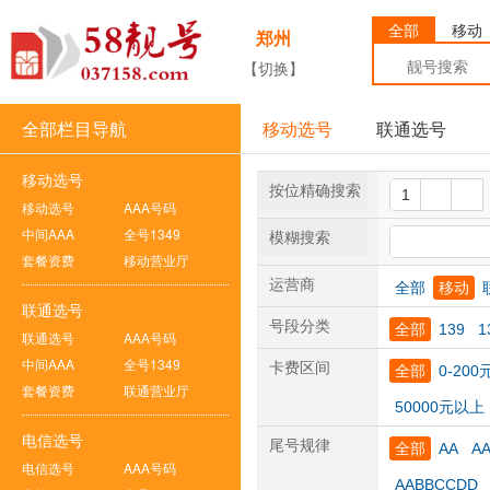
全部
移动
郑州
【切换】
全部栏目导航
移动选号
联通选号
移动选号
按位精确搜索
移动选号
AAA号码
中间AAA
全号1349
模糊搜索
套餐资费
移动营业厅
运营商
全部
移动
联通选号
号段分类
全部
139
1
联通选号
AAA号码
中间AAA
全号1349
卡费区间
全部
0-200
套餐资费
联通营业厅
50000元以上
电信选号
尾号规律
全部
AA
A
电信选号
AAA号码
AABBCCDD