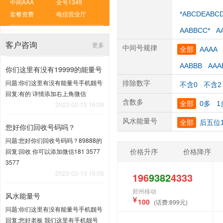
中间AAA
全号1349
套餐资费
电信营业厅
*ABCDEABC
AABBCC*
A
客户咨询
更多
中间号规律
全部
AAAA
AABBB
AAA
你们这里有没有19999的能量号
问题:你们这里有没有能量号手机靓号
排除数字
不含0
不含2
回复:有的 详情添加右上角微信
含数多
全部
0多
1
2023-02-13 16:09
风水能量号
全部
后五位1
您好你们回收号码吗？
问题:您好你们回收号码吗？89888的
价格升序
价格降序
回复:回收 你可以添加微信181 3577
3577
2023-02-13 16:06
196
9382
4333
郑州移动
风水能量号
100
(话费:899元)
问题:你们这里有没有能量号手机靓号
回复:您好老板 我们这里有手机靓号