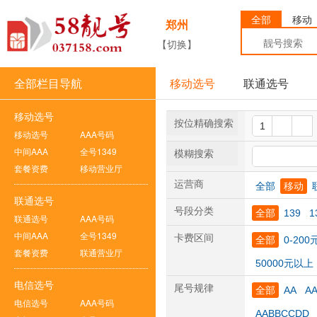
全部
移动
郑州
【切换】
全部栏目导航
移动选号
联通选号
移动选号
按位精确搜索
移动选号
AAA号码
中间AAA
全号1349
模糊搜索
套餐资费
移动营业厅
运营商
全部
移动
联通选号
号段分类
全部
139
1
联通选号
AAA号码
中间AAA
全号1349
卡费区间
全部
0-200
套餐资费
联通营业厅
50000元以上
电信选号
尾号规律
全部
AA
A
电信选号
AAA号码
AABBCCDD