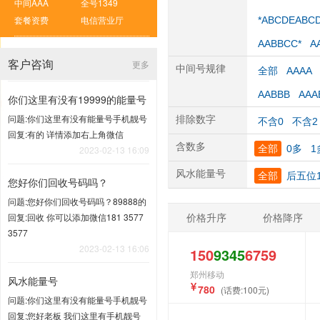
中间AAA
全号1349
套餐资费
电信营业厅
*ABCDEABC
AABBCC*
A
客户咨询
更多
中间号规律
全部
AAAA
AABBB
AAA
你们这里有没有19999的能量号
问题:你们这里有没有能量号手机靓号
排除数字
不含0
不含2
回复:有的 详情添加右上角微信
含数多
全部
0多
1
2023-02-13 16:09
风水能量号
全部
后五位1
您好你们回收号码吗？
问题:您好你们回收号码吗？89888的
价格升序
价格降序
回复:回收 你可以添加微信181 3577
3577
2023-02-13 16:06
150
9345
6759
郑州移动
风水能量号
780
(话费:100元)
问题:你们这里有没有能量号手机靓号
回复:您好老板 我们这里有手机靓号