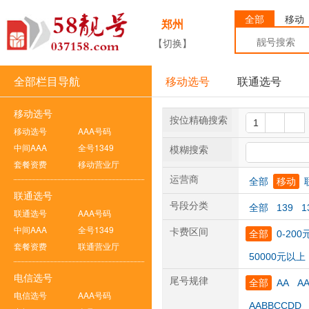
全部
移动
郑州
【切换】
全部栏目导航
移动选号
联通选号
移动选号
按位精确搜索
移动选号
AAA号码
中间AAA
全号1349
模糊搜索
套餐资费
移动营业厅
运营商
全部
移动
联通选号
号段分类
全部
139
1
联通选号
AAA号码
中间AAA
全号1349
卡费区间
全部
0-200
套餐资费
联通营业厅
50000元以上
电信选号
尾号规律
全部
AA
A
电信选号
AAA号码
AABBCCDD