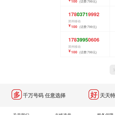
100
(话费:799元)
178
0371
9992
郑州移动
100
(话费:799元)
178
3995
0606
郑州移动
100
(话费:799元)
千万号码 任意选择
天天特
关于我们
在线选号
服务保障