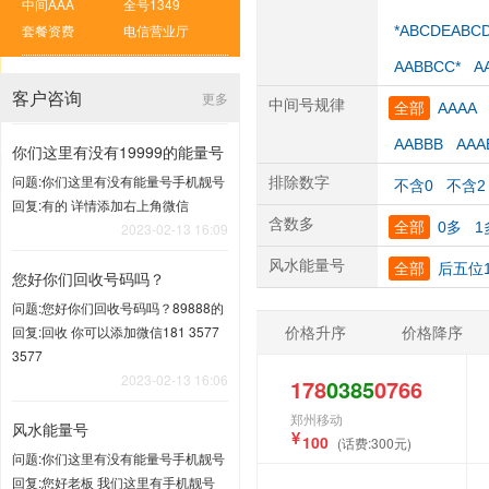
中间AAA
全号1349
套餐资费
电信营业厅
*ABCDEABC
AABBCC*
A
客户咨询
更多
中间号规律
全部
AAAA
AABBB
AAA
你们这里有没有19999的能量号
问题:你们这里有没有能量号手机靓号
排除数字
不含0
不含2
回复:有的 详情添加右上角微信
含数多
全部
0多
1
2023-02-13 16:09
风水能量号
全部
后五位1
您好你们回收号码吗？
问题:您好你们回收号码吗？89888的
价格升序
价格降序
回复:回收 你可以添加微信181 3577
3577
2023-02-13 16:06
178
0385
0766
郑州移动
风水能量号
100
(话费:300元)
问题:你们这里有没有能量号手机靓号
回复:您好老板 我们这里有手机靓号