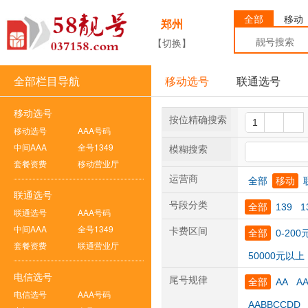
全部
移动
郑州
【切换】
全部栏目导航
移动选号
联通选号
移动选号
按位精确搜索
移动选号
AAA号码
中间AAA
全号1349
模糊搜索
套餐资费
移动营业厅
运营商
全部
移动
联通选号
号段分类
全部
139
1
联通选号
AAA号码
中间AAA
全号1349
卡费区间
全部
0-200
套餐资费
联通营业厅
50000元以上
电信选号
尾号规律
全部
AA
A
电信选号
AAA号码
AABBCCDD