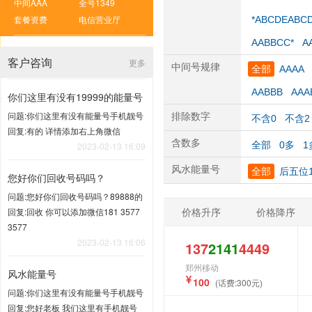
中间AAA
全号1349
套餐资费
电信营业厅
*ABCDEABC
AABBCC*
A
客户咨询
更多
中间号规律
全部
AAAA
AABBB
AAA
你们这里有没有19999的能量号
问题:你们这里有没有能量号手机靓号
排除数字
不含0
不含2
回复:有的 详情添加右上角微信
含数多
全部
0多
1
2023-02-13 16:09
风水能量号
全部
后五位1
您好你们回收号码吗？
问题:您好你们回收号码吗？89888的
价格升序
价格降序
回复:回收 你可以添加微信181 3577
3577
2023-02-13 16:06
137
2141
4449
郑州移动
风水能量号
100
(话费:300元)
问题:你们这里有没有能量号手机靓号
回复:您好老板 我们这里有手机靓号