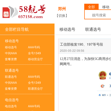
全部
移动
郑州
【切换】
全部栏目导航
移动选号
联通选号
移动选号
工信部核发190、197等号段
移动选号
AAA号码
2020-05-22 09:56
中间AAA
全号1349
套餐资费
移动营业厅
12月27日消息，为加快5G商用
网网号。
联通选号
联通选号
AAA号码
中间AAA
全号1349
套餐资费
联通营业厅
电信选号
电信选号
AAA号码