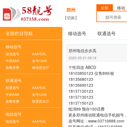
全部
移动
郑州
【切换】
全部栏目导航
移动选号
联通选号
移动选号
郑州电信步步高
移动选号
AAA号码
2020-05-21 09:18
中间AAA
全号1349
个性四连 ABCD
套餐资费
移动营业厅
18103850123 仅售899/枚
18135680123
联通选号
18135690123
联通选号
AAA号码
18137120123
中间AAA
全号1349
18137130123
套餐资费
联通营业厅
18137150123
抵消89 预存150话费
电信选号
更多郑州移动联通电信手机靓号，
选号网址：
www.03716888.com
电信选号
AAA号码
联系微信/电话：18637187888