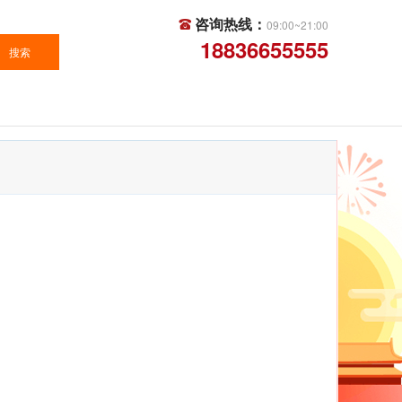
咨询热线：
09:00~21:00
18836655555