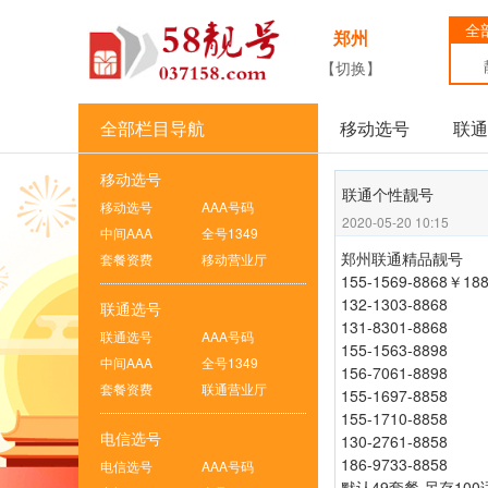
全
郑州
【切换】
全部栏目导航
移动选号
联通
移动选号
联通个性靓号
移动选号
AAA号码
2020-05-20 10:15
中间AAA
全号1349
郑州联通精品靓号
套餐资费
移动营业厅
155-1569-8868￥18
132-1303-8868
联通选号
131-8301-8868
联通选号
AAA号码
155-1563-8898
中间AAA
全号1349
156-7061-8898
套餐资费
联通营业厅
155-1697-8858
155-1710-8858
电信选号
130-2761-8858
186-9733-8858
电信选号
AAA号码
默认49套餐 另存100