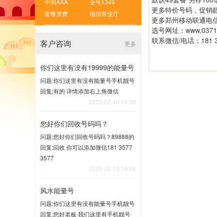
中间AAA
全号1349
更多特价号码，促销
套餐资费
电信营业厅
更多郑州移动联通电
选号网址：
www.0371
联系微信/电话：181 357
客户咨询
更多
你们这里有没有19999的能量号
问题:你们这里有没有能量号手机靓号
回复:有的 详情添加右上角微信
2023-02-13 16:09
您好你们回收号码吗？
问题:您好你们回收号码吗？89888的
回复:回收 你可以添加微信181 3577
3577
2023-02-13 16:06
风水能量号
问题:你们这里有没有能量号手机靓号
回复:您好老板 我们这里有手机靓号